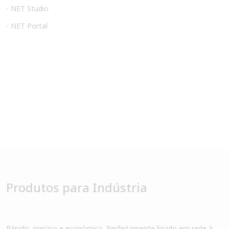
- NET Studio
- NET Portal
Produtos para Indústria
Rápido, preciso e económico. Perfeitamente ligado em rede à